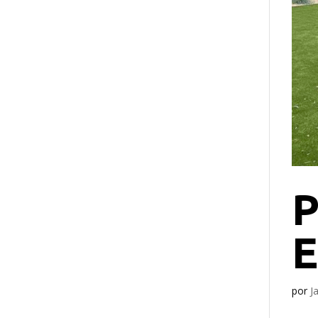
por
J