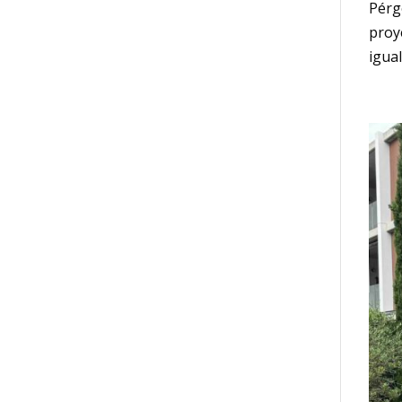
Pérg
proy
igua