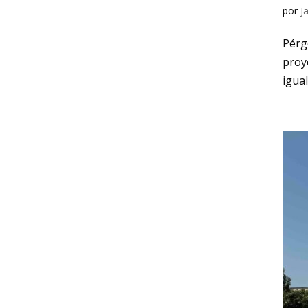
por
J
Pérg
proy
igua